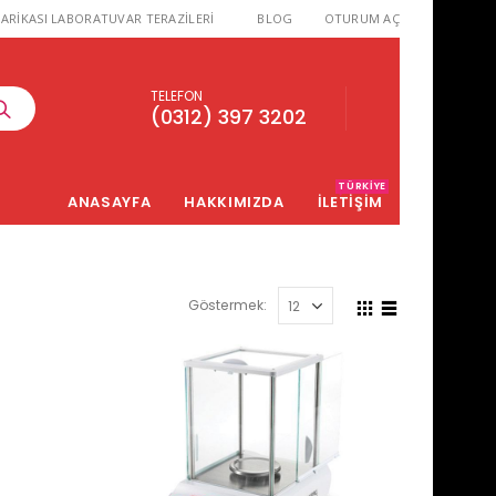
ARİKASI LABORATUVAR TERAZİLERİ
BLOG
OTURUM AÇ
TELEFON
(0312) 397 3202
TÜRKIYE
ANASAYFA
HAKKIMIZDA
İLETİŞİM
Göstermek: