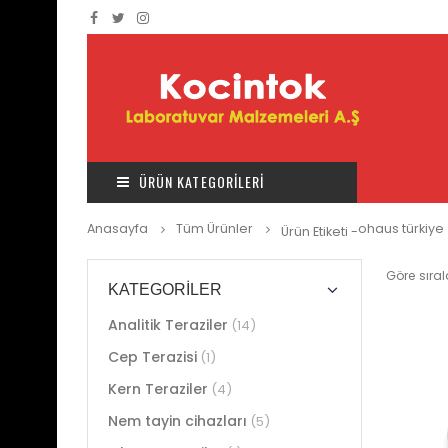
ÜRÜN KATEGORİLERİ
Anasayfa
Tüm Ürünler
ohaus türkiye
Ürün Etiketi -
Göre sıral
KATEGORILER
Analitik Teraziler
(14)
Cep Terazisi
(1)
RÜNLER
ÜRÜNLER
ÜR
Kern Teraziler
(4)
OHAUS MC 2000
OHAUS MC 2000
Tahıl Nem
Tahıl Nem
Nem tayin cihazları
(5)
Cihazı
Cihazı