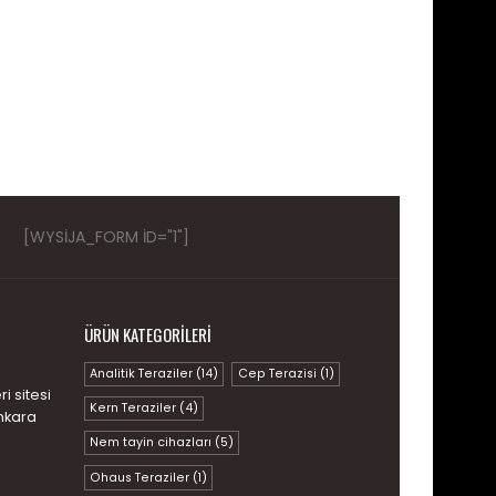
[WYSIJA_FORM ID="1"]
ÜRÜN KATEGORILERI
Analitik Teraziler
(14)
Cep Terazisi
(1)
i sitesi
Kern Teraziler
(4)
nkara
Nem tayin cihazları
(5)
Ohaus Teraziler
(1)