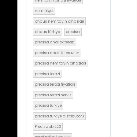
nem tayin cihazı fiyatları
nem ölçer
ohaus nem tayin cihazları
ohaus türkiye
precisa
precisa analitik terazi
precisa analitik teraziler
precisa nem tayin cihazları
precisa terazi
precisa terazi fiyatları
precisa terazi servis
precisa türkiye
precisa türkiye distribütörü
Precisa xb 220
semi mikro teraziler