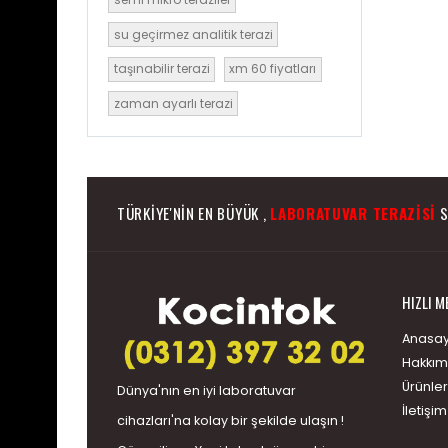
su geçirmez analitik terazi
taşınabilir terazi
xm 60 fiyatları
zaman ayarlı terazi
TÜRKIYE'NIN EN BÜYÜK ,
LABORATUVAR TERAZISI
S
HIZLI M
Anasay
Hakkım
Ürünler
Dünya'nın en iyi
laboratuvar
İletişim
cihazları
'na kolay bir şekilde ulaşın !