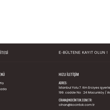
ITESI
E-BÜLTENE KAYIT OLUN !
ENÜ
HIZLI İLETIŞIM
ADRES:
fa
İstanbul Yolu 7. Km Erciyes işyerler
ızda
199. cadde No : 24 Macunköy / A
CIHAN@KOCINTOK.COM.TR
:
cihan@kocintok.com.tr