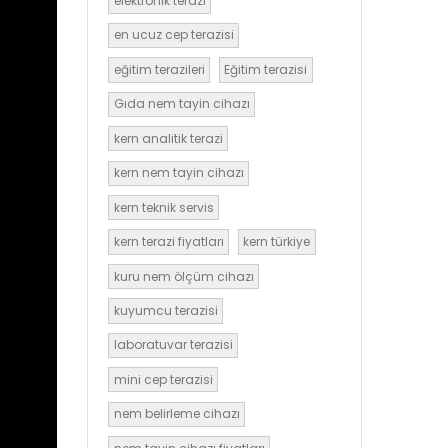
elektronik terazi
en ucuz cep terazisi
eğitim terazileri
Eğitim terazisi
Gıda nem tayin cihazı
kern analitik terazi
kern nem tayin cihazı
kern teknik servis
kern terazi fiyatları
kern türkiye
kuru nem ölçüm cihazı
kuyumcu terazisi
laboratuvar terazisi
mini cep terazisi
nem belirleme cihazı