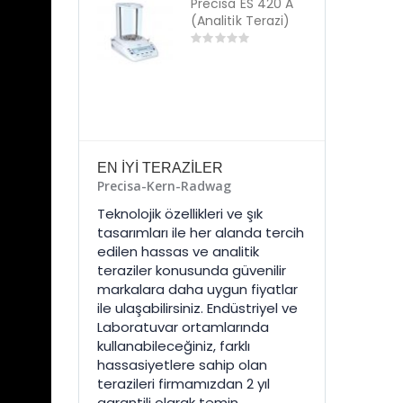
ecisa ES 420 A
Precisa ES 420 A
of
alitik Terazi)
(Analitik Terazi)
5
0
t
out
of
5
EN İYİ TERAZİLER
Precisa-Kern-Radwag
Teknolojik özellikleri ve şık
tasarımları ile her alanda tercih
edilen hassas ve analitik
teraziler konusunda güvenilir
markalara daha uygun fiyatlar
ile ulaşabilirsiniz. Endüstriyel ve
Laboratuvar ortamlarında
kullanabileceğiniz, farklı
hassasiyetlere sahip olan
terazileri firmamızdan 2 yıl
garantili olarak temin