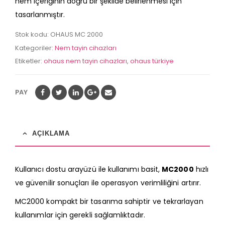
nem içeriğinin doğru bir şekilde belirlenmesi için
(Analitik Terazi)
(Analitik Terazi)
5
5
tasarlanmıştır.
0
0
out
out
Stok kodu:
OHAUS MC 2000
of
of
5
5
Kategoriler:
Nem tayin cihazları
Etiketler:
ohaus nem tayin cihazları
,
ohaus türkiye
PAY
AÇIKLAMA
Kullanıcı dostu arayüzü ile kullanımı basit,
MC2000
hızlı
ve güvenilir sonuçları ile operasyon verimliliğini artırır.
MC2000 kompakt bir tasarıma sahiptir ve tekrarlayan
kullanımlar için gerekli sağlamlıktadır.