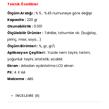
Teknik Özellikler
Ölçüm Aralığı :
% 5… %45 numuneye göre değişir
Kapasite :
220 gr
Okunabilirlik :
0.001
Ölçülebilir Ürünler :
Tahıllar, tohumlar vb. (buğday,
pirinç, mısır, soya… )
Ölçüm Birimleri :
%, gr, gr/L
Aplikasyon Çeşitleri :
Yüzde nem tayini, tartım,
yoğunluk tayini, istatistik, sıcaklık
Ekran :
Arkadan aydınlatma LCD ekran
Pil :
4 X AA
Malzeme :
ABS
İNCELEME (0)