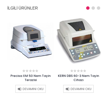
ILGILI ÜRÜNLER
in
Precisa XM 50 Nem Tayin
KERN DBS 60-3 Nem Tayin
Oha
0
0
out
out
Terazisi
Cihazı
of
of
5
5
DEVAMINI OKU
DEVAMINI OKU