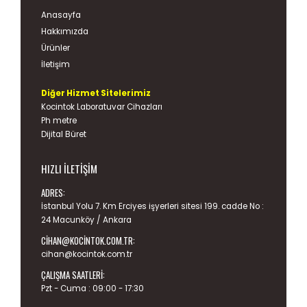
Anasayfa
Hakkımızda
Ürünler
İletişim
Diğer Hizmet Sitelerimiz
Kocintok Laboratuvar Cihazları
Ph metre
Dijital Büret
HIZLI İLETIŞIM
ADRES:
İstanbul Yolu 7. Km Erciyes işyerleri sitesi 199. cadde No :
24 Macunköy / Ankara
CIHAN@KOCINTOK.COM.TR
:
cihan@kocintok.com.tr
ÇALIŞMA SAATLERI:
Pzt - Cuma : 09:00 - 17:30