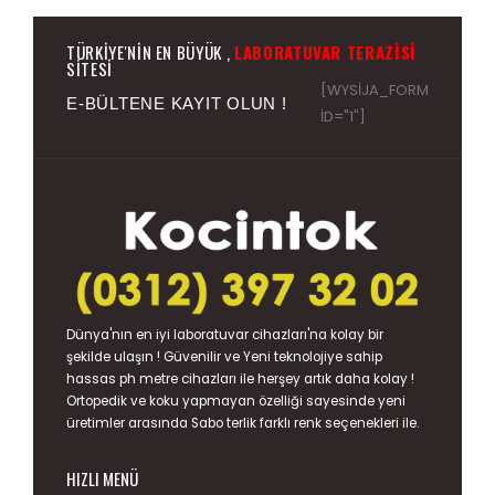
TÜRKIYE'NIN EN BÜYÜK ,
LABORATUVAR TERAZISI
SITESI
[WYSIJA_FORM
E-BÜLTENE KAYIT OLUN !
ID="1"]
Dünya'nın en iyi
laboratuvar cihazları
'na kolay bir
şekilde ulaşın ! Güvenilir ve Yeni teknolojiye sahip
hassas
ph metre
cihazları ile herşey artık daha kolay !
Ortopedik ve koku yapmayan özelliği sayesinde yeni
üretimler arasında
Sabo terlik
farklı renk seçenekleri ile.
HIZLI MENÜ