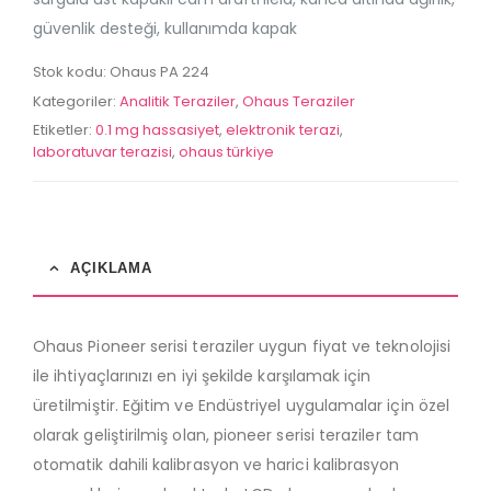
(Analitik Terazi)
(Analitik Terazi)
5
5
güvenlik desteği, kullanımda kapak
0
0
out
out
Stok kodu:
Ohaus PA 224
of
of
5
5
Kategoriler:
Analitik Teraziler
,
Ohaus Teraziler
Etiketler:
0.1 mg hassasiyet
,
elektronik terazi
,
laboratuvar terazisi
,
ohaus türkiye
AÇIKLAMA
Ohaus Pioneer serisi teraziler uygun fiyat ve teknolojisi
ile ihtiyaçlarınızı en iyi şekilde karşılamak için
üretilmiştir. Eğitim ve Endüstriyel uygulamalar için özel
olarak geliştirilmiş olan, pioneer serisi teraziler tam
otomatik dahili kalibrasyon ve harici kalibrasyon