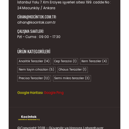
İstanbul Yolu 7. Km Erciyes işyerleri sitesi 199. cadde No :
24 Macunköy / Ankara
CIHAN@KOCINTOK.COM.TR
:
cihan@kocintok.com.tr
ÇALIŞMA SAATLERI:
Pzt - Cuma : 09:00 - 17:30
ÜRÜN KATEGORILERI
Analitik Teraziler
(14)
Cep Terazisi
(1)
Kern Teraziler
(4)
Nem tayin cihazları
(5)
Ohaus Teraziler
(1)
Precisa Teraziler
(12)
Semi mikro teraziler
(3)
Google Haritası
Google Ping
©Copyright 2018 - Güvenilir ve Hassas
Laboratuvar