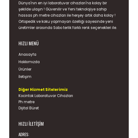
Dünya'nın en iyi
laboratuvar cihazları
'na kolay bir
şekilde ulaşın ! Güvenilir ve Yeni teknolojiye sahip
hassas
ph metre
cihazları ile herşey artık daha kolay !
Ortopedik ve koku yapmayan özelliği sayesinde yeni
üretimler arasında
Sabo terlik
farklı renk seçenekleri ile.
HIZLI MENÜ
Anasayfa
Hakkımızda
Ürünler
İletişim
Diğer Hizmet Sitelerimiz
Kocintok Laboratuvar Cihazları
Ph metre
Dijital Büret
HIZLI İLETIŞIM
ADRES: