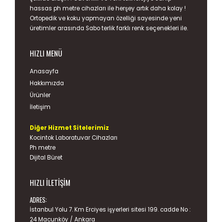
hassas
ph metre
cihazları ile herşey artık daha kolay !
Ortopedik ve koku yapmayan özelliği sayesinde yeni
üretimler arasında
Sabo terlik
farklı renk seçenekleri ile.
HIZLI MENÜ
Anasayfa
Hakkımızda
Ürünler
İletişim
Diğer Hizmet Sitelerimiz
Kocintok Laboratuvar Cihazları
Ph metre
Dijital Büret
HIZLI İLETIŞIM
ADRES:
İstanbul Yolu 7. Km Erciyes işyerleri sitesi 199. cadde No :
24 Macunköy / Ankara