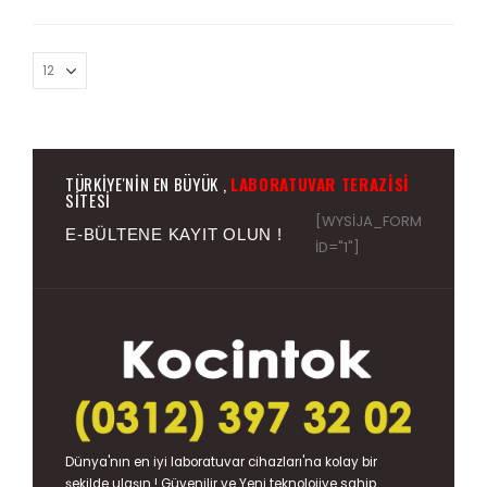
TÜRKIYE'NIN EN BÜYÜK ,
LABORATUVAR TERAZISI
SITESI
[WYSIJA_FORM
E-BÜLTENE KAYIT OLUN !
ID="1"]
Dünya'nın en iyi
laboratuvar cihazları
'na kolay bir
şekilde ulaşın ! Güvenilir ve Yeni teknolojiye sahip