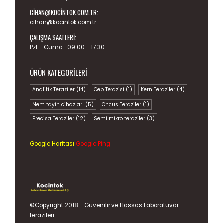
CIHAN@KOCINTOK.COM.TR
:
cihan@kocintok.com.tr
ÇALIŞMA SAATLERI:
Pzt - Cuma : 09:00 - 17:30
ÜRÜN KATEGORILERI
Analitik Teraziler
(14)
Cep Terazisi
(1)
Kern Teraziler
(4)
Nem tayin cihazları
(5)
Ohaus Teraziler
(1)
Precisa Teraziler
(12)
Semi mikro teraziler
(3)
Google Haritası
Google Ping
©Copyright 2018 - Güvenilir ve Hassas
Laboratuvar
terazileri