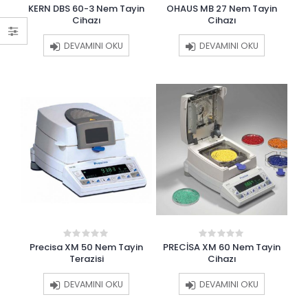
KERN DBS 60-3 Nem Tayin
OHAUS MB 27 Nem Tayin
0
0
of
of
Precisa ES 520 A
Precisa ES 520 A
out
out
5
5
Cihazı
Cihazı
of
of
(520 GR
(520 GR
5
5
Hassasiyet)
Hassasiyet)
DEVAMINI OKU
DEVAMINI OKU
0
0
out
out
Precisa ES 420 A
Precisa ES 420 A
of
of
(Analitik Terazi)
(Analitik Terazi)
5
5
0
0
out
out
of
of
5
5
Precisa XM 50 Nem Tayin
PRECİSA XM 60 Nem Tayin
0
0
out
out
Terazisi
Cihazı
of
of
5
5
DEVAMINI OKU
DEVAMINI OKU