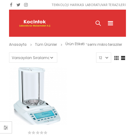
TEKNOLOJİ HARİKASI LABORATUVAR TERAZİLERİ
Ürün Etiketi -
Anasayfa
Tüm Ürünler
semi mikro teraziler
RÜNLER
ÜRÜNLER
ÜR
OHAUS MC 2000
OHAUS MC 2000
Tahıl Nem Cihazı
Tahıl Nem Cihazı
0
0
out
out