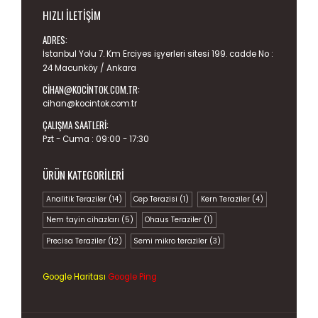
HIZLI İLETIŞIM
ADRES:
İstanbul Yolu 7. Km Erciyes işyerleri sitesi 199. cadde No :
24 Macunköy / Ankara
CIHAN@KOCINTOK.COM.TR
:
cihan@kocintok.com.tr
ÇALIŞMA SAATLERI:
Pzt - Cuma : 09:00 - 17:30
ÜRÜN KATEGORILERI
Analitik Teraziler
(14)
Cep Terazisi
(1)
Kern Teraziler
(4)
Nem tayin cihazları
(5)
Ohaus Teraziler
(1)
Precisa Teraziler
(12)
Semi mikro teraziler
(3)
Google Haritası
Google Ping