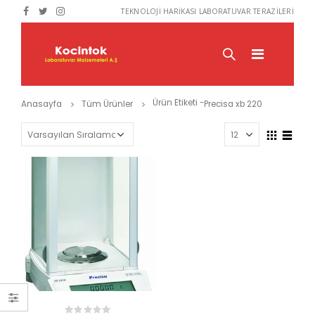
TEKNOLOJİ HARİKASI LABORATUVAR TERAZİLERİ
Ürün Etiketi -
Anasayfa
Tüm Ürünler
Precisa xb 220
RÜNLER
ÜRÜNLER
ÜR
OHAUS MC 2000
OHAUS MC 2000
Tahıl Nem Cihazı
Tahıl Nem Cihazı
0
0
out
out