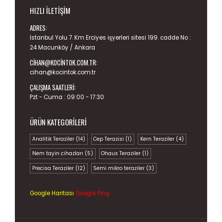
HIZLI İLETIŞIM
ADRES:
İstanbul Yolu 7. Km Erciyes işyerleri sitesi 199. cadde No :
24 Macunköy / Ankara
CIHAN@KOCINTOK.COM.TR
:
cihan@kocintok.com.tr
ÇALIŞMA SAATLERI:
Pzt - Cuma : 09:00 - 17:30
ÜRÜN KATEGORILERI
Analitik Teraziler
(14)
Cep Terazisi
(1)
Kern Teraziler
(4)
Nem tayin cihazları
(5)
Ohaus Teraziler
(1)
Precisa Teraziler
(12)
Semi mikro teraziler
(3)
Google Haritası
Google Ping