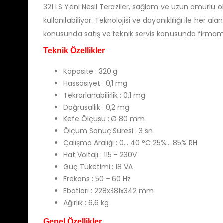
of
of
321 LS Yeni Nesil Teraziler, sağlam ve uzun ömürlü o
(Analitik Terazi)
(Analitik Terazi)
5
5
kullanılabiliyor. Teknolojisi ve dayanıklılığı ile her a
0
0
konusunda satış ve teknik servis konusunda firmamız
out
out
Ü
of
of
5
5
Teknik Özellikler
Kapasite : 320 g
Hassasiyet : 0,1 mg
Tekrarlanabilirlik : 0,1 mg
Doğrusallık : 0,2 mg
Kefe Ölçüsü : Ø 80 mm
Ölçüm Sonuç Süresi : 3 sn
Çalışma Aralığı : 0… 40 °C 25%… 85% RH
Hat Voltajı : 115 – 230V
Güç Tüketimi : 18 VA
Frekans : 50 – 60 Hz
Ebatları : 228x381x342 mm
Ağırlık : 6,6 kg
Genel Özellikler