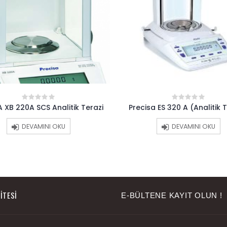
erazi
Precisa ES 320 A (Analitik Terazi)
Kern ABJ 
0
out
of
DEVAMINI OKU
5
ITESI
E-BÜLTENE KAYIT OLUN !