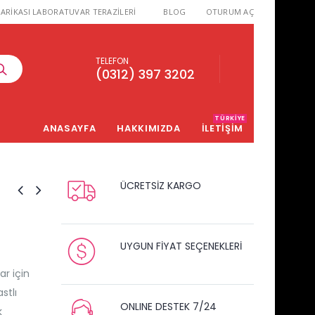
ARİKASI LABORATUVAR TERAZİLERİ
BLOG
OTURUM AÇ
TELEFON
(0312) 397 3202
TÜRKIYE
ANASAYFA
HAKKIMIZDA
İLETİŞİM
ÜCRETSİZ KARGO
UYGUN FİYAT SEÇENEKLERİ
ar için
stlı
ONLINE DESTEK 7/24
k