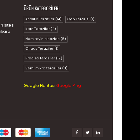
ÜRÜN KATEGORILERI
Analitik Teraziler
(14)
Cep Terazisi
(1)
i sitesi
Kern Teraziler
(4)
nkara
Nem tayin cihazları
(5)
Ohaus Teraziler
(1)
Precisa Teraziler
(12)
Semi mikro teraziler
(3)
Google Haritası
Google Ping