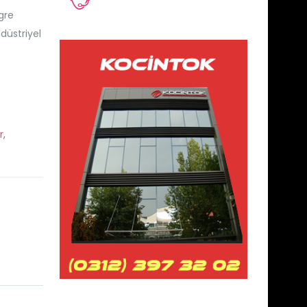
gre
düstriyel
r
,