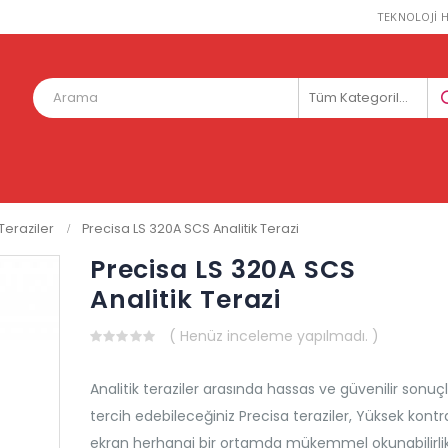
TEKNOLOJİ H
Tüm Kategoriler
Teraziler
Precisa LS 320A SCS Analitik Terazi
Precisa LS 320A SCS
Analitik Terazi
( Henüz inceleme yapılmadı. )
0
out
of
Analitik teraziler arasında hassas ve güvenilir sonuçl
5
tercih edebileceğiniz Precisa teraziler, Yüksek kontra
ekran herhangi bir ortamda mükemmel okunabilirli