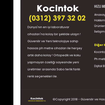
HIZLI M
Anasay
Hakkım
Ürünler
Dünya'nın en iyi
laboratuvar
İletişim
cihazları
'na kolay bir şekilde ulaşın !
Güvenilir ve Yeni teknolojiye sahip
Diğer 
hassas
ph metre
cihazları ile herşey
Kocinto
artık daha kolay ! Ortopedik ve koku
Ph met
yapmayan özelliği sayesinde yeni
Dijital 
üretimler arasında
Sabo terlik
farklı
renk seçenekleri ile.
©Copyright 2018 - Güvenilir ve Ha