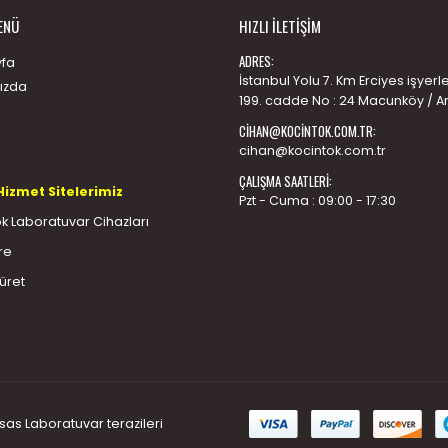
ENÜ
HIZLI İLETIŞIM
ADRES:
fa
İstanbul Yolu 7. Km Erciyes işyerler
ızda
199. cadde No : 24 Macunköy / A
CIHAN@KOCINTOK.COM.TR
:
cihan@kocintok.com.tr
ÇALIŞMA SAATLERI:
Hizmet Sitelerimiz
Pzt - Cuma : 09:00 - 17:30
k Laboratuvar Cihazları
re
Büret
ssas
Laboratuvar terazileri