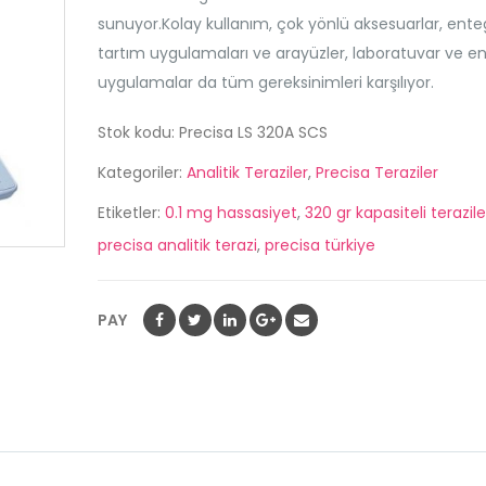
sunuyor.Kolay kullanım, çok yönlü aksesuarlar, ente
tartım uygulamaları ve arayüzler, laboratuvar ve en
uygulamalar da tüm gereksinimleri karşılıyor.
Stok kodu:
Precisa LS 320A SCS
Kategoriler:
Analitik Teraziler
,
Precisa Teraziler
Etiketler:
0.1 mg hassasiyet
,
320 gr kapasiteli terazile
ÜNLER
precisa analitik terazi
,
precisa türkiye
OHAUS MC 2000
Tahıl Nem Cihazı
PAY
0
out
of
Precisa ES 520 A
5
(520 GR
Hassasiyet)
0
out
Precisa ES 420 A