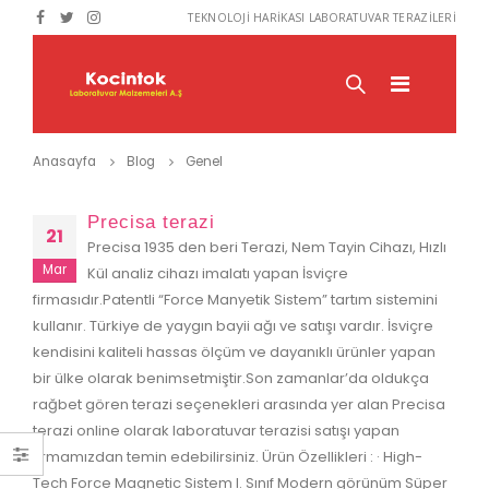
TEKNOLOJİ HARİKASI LABORATUVAR TERAZİLERİ
Anasayfa
Blog
Genel
Precisa terazi
21
Precisa 1935 den beri Terazi, Nem Tayin Cihazı, Hızlı
Mar
Kül analiz cihazı imalatı yapan İsviçre
firmasıdır.Patentli “Force Manyetik Sistem” tartım sistemini
kullanır. Türkiye de yaygın bayii ağı ve satışı vardır. İsviçre
kendisini kaliteli hassas ölçüm ve dayanıklı ürünler yapan
bir ülke olarak benimsetmiştir.Son zamanlar’da oldukça
rağbet gören terazi seçenekleri arasında yer alan Precisa
Precisa BJ 4100 D
Dikomsan ES-E- A
terazi online olarak laboratuvar terazisi satışı yapan
04 Şubat 2014
05 Mayıs 2015
firmamızdan temin edebilirsiniz. Ürün Özellikleri : · High-
Tech Force Magnetic Sistem I. Sınıf Modern görünüm Süper