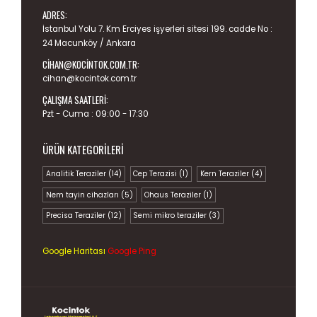
ADRES:
İstanbul Yolu 7. Km Erciyes işyerleri sitesi 199. cadde No :
24 Macunköy / Ankara
CIHAN@KOCINTOK.COM.TR
:
cihan@kocintok.com.tr
ÇALIŞMA SAATLERI:
Pzt - Cuma : 09:00 - 17:30
ÜRÜN KATEGORILERI
Analitik Teraziler
(14)
Cep Terazisi
(1)
Kern Teraziler
(4)
Nem tayin cihazları
(5)
Ohaus Teraziler
(1)
Precisa Teraziler
(12)
Semi mikro teraziler
(3)
Google Haritası
Google Ping