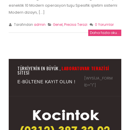
Precisa BJ 2100 D
Laboratuvar Hassa
esneklik 10 Modern operasyon tuşu Spesifik işletim sistemi
terazi fiyatları
03 Şubat 2014
Modern dizayn, [...]
13 Mart 2015
Precisa xb 220 a scs
Tarafından
admin
Genel
,
Precisa Terazi
0 Yorumlar
Kern Terazi
13 Mayıs 2013
Daha fazla oku...
10 Ekim 2014
TÜRKIYE'NIN EN BÜYÜK ,
LABORATUVAR TERAZISI
SITESI
[WYSIJA_FORM
E-BÜLTENE KAYIT OLUN !
ID="1"]