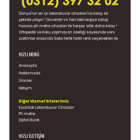
Dünya'nın en iyi
laboratuvar cihazları
'na kolay bir
şekilde ulaşın ! Güvenilir ve Yeni teknolojiye sahip
hassas
ph metre
cihazları ile herşey artık daha kolay !
Ortopedik ve koku yapmayan özelliği sayesinde yeni
üretimler arasında
Sabo terlik
farklı renk seçenekleri ile.
HIZLI MENÜ
Anasayfa
Hakkımızda
Ürünler
İletişim
Diğer Hizmet Sitelerimiz
Kocintok Laboratuvar Cihazları
Ph metre
Dijital Büret
HIZLI İLETIŞIM