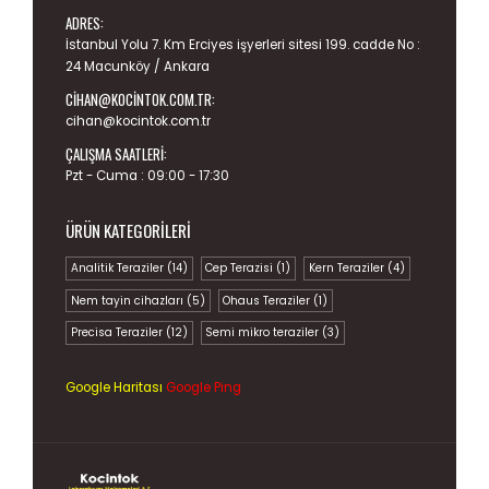
ADRES:
İstanbul Yolu 7. Km Erciyes işyerleri sitesi 199. cadde No :
24 Macunköy / Ankara
CIHAN@KOCINTOK.COM.TR
:
cihan@kocintok.com.tr
ÇALIŞMA SAATLERI:
Pzt - Cuma : 09:00 - 17:30
ÜRÜN KATEGORILERI
Analitik Teraziler
(14)
Cep Terazisi
(1)
Kern Teraziler
(4)
Nem tayin cihazları
(5)
Ohaus Teraziler
(1)
Precisa Teraziler
(12)
Semi mikro teraziler
(3)
Google Haritası
Google Ping