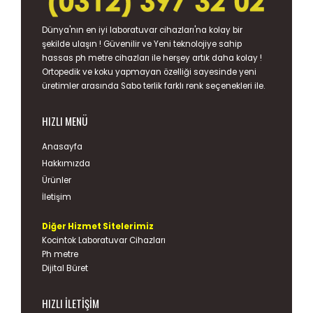
Dünya'nın en iyi
laboratuvar cihazları
'na kolay bir
şekilde ulaşın ! Güvenilir ve Yeni teknolojiye sahip
hassas
ph metre
cihazları ile herşey artık daha kolay !
Ortopedik ve koku yapmayan özelliği sayesinde yeni
üretimler arasında
Sabo terlik
farklı renk seçenekleri ile.
HIZLI MENÜ
Anasayfa
Hakkımızda
Ürünler
İletişim
Diğer Hizmet Sitelerimiz
Kocintok Laboratuvar Cihazları
Ph metre
Dijital Büret
HIZLI İLETIŞIM