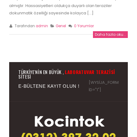
almıştır. Hassasiyetleri oldukça duyarlı olan teraziler
dokunmatik özelliği sayesinde kolayca [...]
Tarafından
admin
Genel
0 Yorumlar
Daha fazla oku...
TÜRKIYE'NIN EN BÜYÜK ,
LABORATUVAR TERAZISI
SITESI
[WYSIJA_FORM
E-BÜLTENE KAYIT OLUN !
ID="1"]