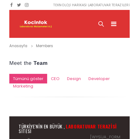
TEKNOLOJİ HARİKASI LABORATUVAR TERAZİLERİ
Anasayfa
Members
Meet the
Team
Tümünü göster
CEO
Design
Developer
Marketing
TÜRKIYE'NIN EN BÜYÜK ,
LABORATUVAR TERAZISI
SITESI
[WYSIJA_FORM