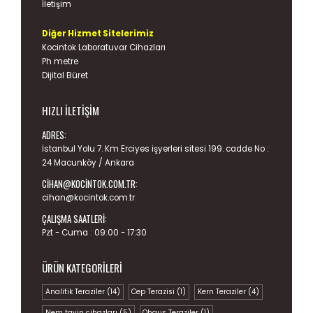
İletişim
Diğer Hizmet Sitelerimiz
Kocintok Laboratuvar Cihazları
Ph metre
Dijital Büret
HIZLI İLETIŞIM
ADRES:
İstanbul Yolu 7. Km Erciyes işyerleri sitesi 199. cadde No :
24 Macunköy / Ankara
CIHAN@KOCINTOK.COM.TR
:
cihan@kocintok.com.tr
ÇALIŞMA SAATLERI:
Pzt - Cuma : 09:00 - 17:30
ÜRÜN KATEGORILERI
Analitik Teraziler
(14)
Cep Terazisi
(1)
Kern Teraziler
(4)
Nem tayin cihazları
(5)
Ohaus Teraziler
(1)