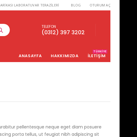
ARİKASI LABORATUVAR TERAZİLERİ
BLOG
OTURUM AÇ
TELEFON
(0312) 397 3202
TÜRKIYE
ANASAYFA
HAKKIMIZDA
İLETİŞİM
 Curabitur pellentesque neque eget diam posuere
iscing porta tellus, ut feugiat nibh adipiscing sit