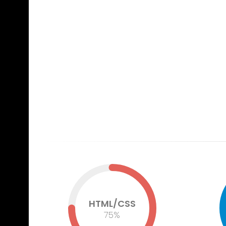
HTML/CSS
75
%