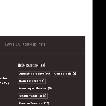
[WYSIJA_FORM ID="1"]
ÜRÜN KATEGORILERI
Analitik Teraziler
(14)
Cep Terazisi
(1)
erleri
Kern Teraziler
(4)
nköy /
Nem tayin cihazları
(5)
Ohaus Teraziler
(1)
Precisa Teraziler
(12)