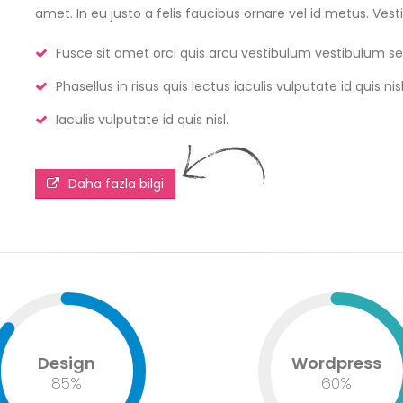
amet. In eu justo a felis faucibus ornare vel id metus. Ves
Fusce sit amet orci quis arcu vestibulum vestibulum sed
Phasellus in risus quis lectus iaculis vulputate id quis nisl
Iaculis vulputate id quis nisl.
Daha fazla bilgi
Design
Wordpress
85
%
60
%