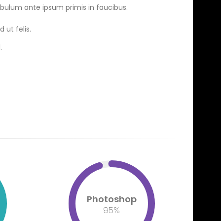
tibulum ante ipsum primis in faucibus.
 ut felis.
.
Photoshop
95
%