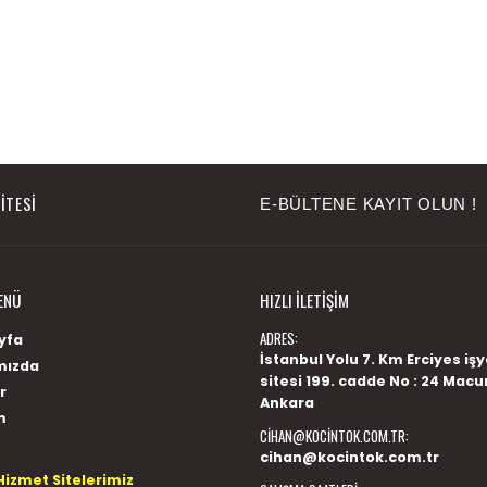
ITESI
E-BÜLTENE KAYIT OLUN !
ENÜ
HIZLI İLETIŞIM
ADRES:
yfa
İstanbul Yolu 7. Km Erciyes işy
mızda
sitesi 199. cadde No : 24 Macu
r
Ankara
m
CIHAN@KOCINTOK.COM.TR
:
cihan@kocintok.com.tr
Hizmet Sitelerimiz