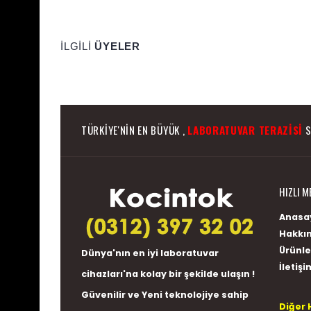
İLGILI
ÜYELER
TÜRKIYE'NIN EN BÜYÜK ,
LABORATUVAR TERAZISI
S
HIZLI M
Anasa
Hakkı
Ürünle
Dünya'nın en iyi
laboratuvar
İletişi
cihazları
'na kolay bir şekilde ulaşın !
Güvenilir ve Yeni teknolojiye sahip
Diğer 