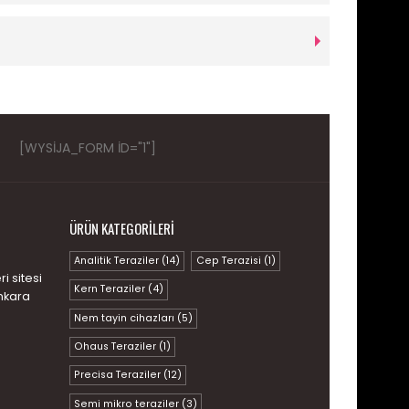
[WYSIJA_FORM ID="1"]
ÜRÜN KATEGORILERI
Analitik Teraziler
(14)
Cep Terazisi
(1)
i sitesi
Kern Teraziler
(4)
nkara
Nem tayin cihazları
(5)
Ohaus Teraziler
(1)
Precisa Teraziler
(12)
Semi mikro teraziler
(3)