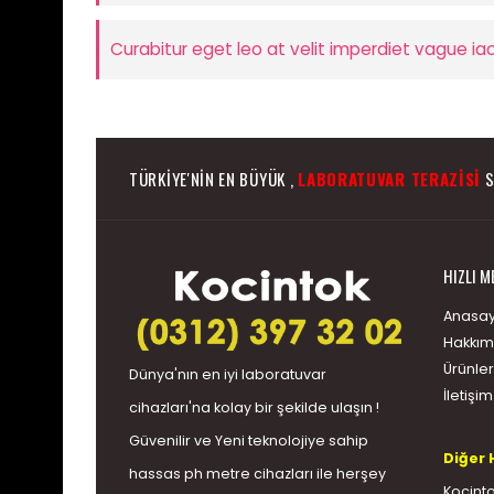
Curabitur eget leo at velit imperdiet vague iac
TÜRKIYE'NIN EN BÜYÜK ,
LABORATUVAR TERAZISI
S
HIZLI M
Anasay
Hakkım
Ürünler
Dünya'nın en iyi
laboratuvar
İletişim
cihazları
'na kolay bir şekilde ulaşın !
Güvenilir ve Yeni teknolojiye sahip
Diğer 
hassas
ph metre
cihazları ile herşey
Kocinto