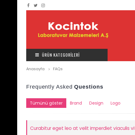
ÜRÜN KATEGORİLERİ
Anasayfa
FAQs
Frequently Asked
Questions
Tümünü göster
Brand
Design
Logo
Curabitur eget leo at velit imperdiet viaculis v