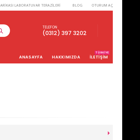
ARİKASI LABORATUVAR TERAZİLERİ
BLOG
OTURUM AÇ
TELEFON
(0312) 397 3202
TÜRKIYE
ANASAYFA
HAKKIMIZDA
İLETİŞİM