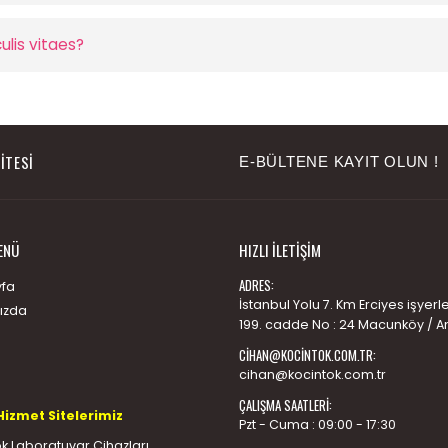
ulis vitaes?
ITESI
E-BÜLTENE KAYIT OLUN !
ENÜ
HIZLI İLETIŞIM
ADRES:
fa
İstanbul Yolu 7. Km Erciyes işyerler
ızda
199. cadde No : 24 Macunköy / A
CIHAN@KOCINTOK.COM.TR
:
cihan@kocintok.com.tr
ÇALIŞMA SAATLERI:
Hizmet Sitelerimiz
Pzt - Cuma : 09:00 - 17:30
k Laboratuvar Cihazları