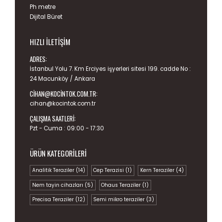
Ph metre
Dijital Büret
HIZLI İLETIŞIM
ADRES:
İstanbul Yolu 7. Km Erciyes işyerleri sitesi 199. cadde No :
24 Macunköy / Ankara
CIHAN@KOCINTOK.COM.TR
:
cihan@kocintok.com.tr
ÇALIŞMA SAATLERI:
Pzt - Cuma : 09:00 - 17:30
ÜRÜN KATEGORILERI
Analitik Teraziler
(14)
Cep Terazisi
(1)
Kern Teraziler
(4)
Nem tayin cihazları
(5)
Ohaus Teraziler
(1)
Precisa Teraziler
(12)
Semi mikro teraziler
(3)